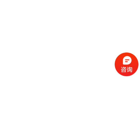
流
程
选
择
现
cc
如
霜
今
代
许
加
选
多
工
择
化
化
公
cc
妆
妆
司
霜
品
品
的
代
品
和
好
加
牌
代
化
处
工
本
加
妆
有
近
公
身
工
品
哪
些
司
不
cc
作
些
年
需
具
霜
为
来
要
备
公
女