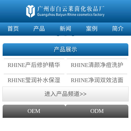
首页
产品
新闻
案例
简介
产品展示
RHINE产后修护精华
RHINE清颜净痘洗护
霜
套组
RHINE莹润补水保湿
RHINE净润双效洁面
面膜
乳
进入产品频道>>
OEM
ODM
OEM