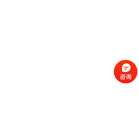
流
程
选
择
现
cc
如
霜
今
代
许
加
选
多
工
择
化
化
公
cc
妆
妆
司
霜
品
品
的
代
品
和
好
加
牌
代
化
处
工
本
加
妆
有
近
公
身
工
品
哪
些
司
不
cc
作
些
年
需
具
霜
为
来
要
备
公
女