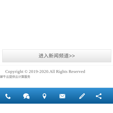
有
考
生
司
性
哪
许
虑
产
的
生
些
多
代
哪
实
产
活
因
知
加
些
力，
品
之
素
名
工
因
会
质
中
会
化
cc
素
通
量
不
对
妆
加
霜
过
为
可
代
品
工
公
代
什
或
加
品
流
司
加
么
缺
工
进入新闻频道>>
牌
程
的
工
更
的
cc
都
存
委
加
一
霜
会
在
托
Copyright © 2019-2020.All Rights Reserved
有
种
公
选
等
犀牛云提供云计算服务
的
保
用
司
择
同
方
障？
品，
的
代
于
式
其
产
加
帮
来
本
量
工
助
进
身
产
的
化
行
消
生