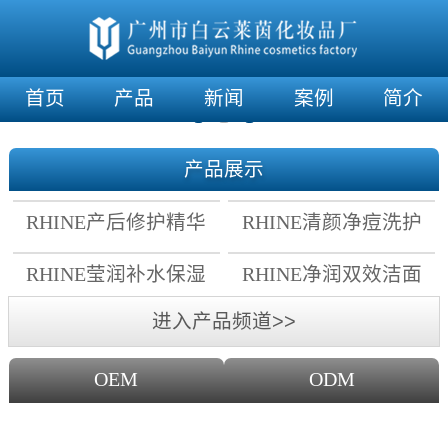
首页
产品
新闻
案例
简介
产品展示
RHINE产后修护精华
RHINE清颜净痘洗护
霜
套组
RHINE莹润补水保湿
RHINE净润双效洁面
面膜
乳
进入产品频道>>
OEM
ODM
OEM