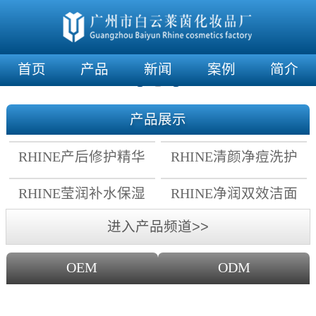
首页
产品
新闻
案例
简介
产品展示
RHINE产后修护精华
RHINE清颜净痘洗护
霜
套组
RHINE莹润补水保湿
RHINE净润双效洁面
面膜
乳
进入产品频道>>
OEM
ODM
OEM