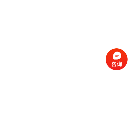
流
程
选
择
现
cc
如
霜
今
代
许
加
选
多
工
择
化
化
公
cc
妆
妆
司
霜
品
品
的
代
品
和
好
加
牌
代
化
处
工
本
加
妆
有
近
公
身
工
品
哪
些
司
不
cc
作
些
年
需
具
霜
为
来
要
备
公
女