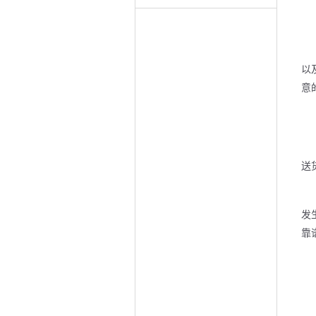
以
意
送
发
靠