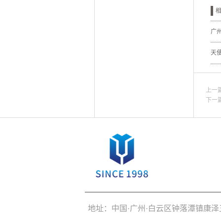
广
天
上一
下一
地址：中国·广州·白云区钟落潭镇康泽五路3