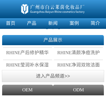
首页
产品
新闻
案例
简介
产品展示
RHINE产后修护精华
RHINE清颜净痘洗护
霜
套组
RHINE莹润补水保湿
RHINE净润双效洁面
面膜
乳
进入产品频道>>
OEM
ODM
OEM