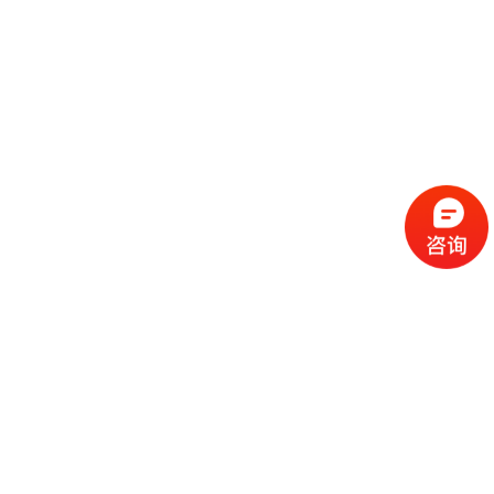
流
程
选
择
现
cc
如
霜
今
代
许
加
选
多
工
择
化
化
公
cc
妆
妆
司
霜
品
品
的
代
品
和
好
加
牌
代
化
处
工
本
加
妆
有
近
公
身
工
品
哪
些
司
不
cc
作
些
年
需
具
霜
为
来
要
备
公
女