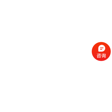
流
程
选
择
现
cc
如
霜
今
代
许
加
选
多
工
择
化
化
公
cc
妆
妆
司
霜
品
品
的
代
品
和
好
加
牌
代
化
处
工
本
加
妆
有
近
公
身
工
品
哪
些
司
不
cc
作
些
年
需
具
霜
为
来
要
备
公
女