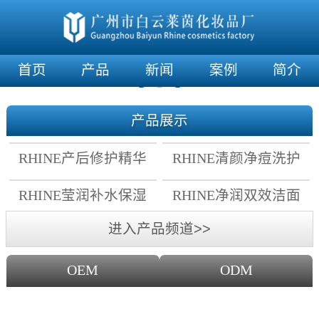
首页
产品
新闻
案例
简介
产品展示
RHINE产后修护精华
RHINE清颜净痘洗护
霜
套组
RHINE莹润补水保湿
RHINE净润双效洁面
面膜
乳
进入产品频道>>
OEM
ODM
OEM