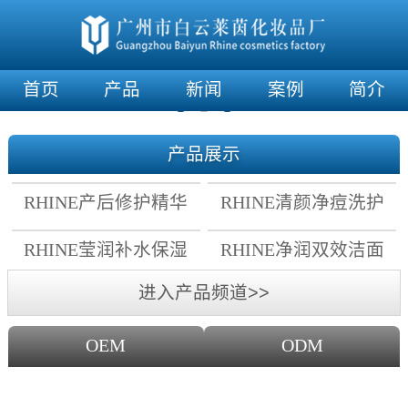
首页
产品
新闻
案例
简介
产品展示
RHINE产后修护精华
RHINE清颜净痘洗护
霜
套组
RHINE莹润补水保湿
RHINE净润双效洁面
面膜
乳
进入产品频道>>
OEM
ODM
OEM