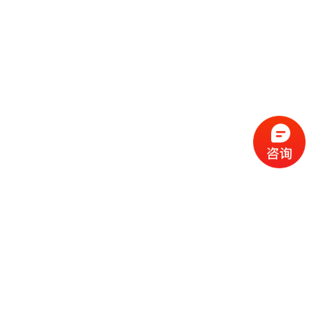
流
程
选
择
现
cc
如
霜
今
代
许
加
选
多
工
择
化
化
公
cc
妆
妆
司
霜
品
品
的
代
品
和
好
加
牌
代
化
处
工
本
加
妆
有
近
公
身
工
品
哪
些
司
不
cc
作
些
年
需
具
霜
为
来
要
备
公
女