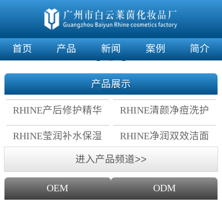
首页
产品
新闻
案例
简介
产品展示
RHINE产后修护精华
RHINE清颜净痘洗护
霜
套组
RHINE莹润补水保湿
RHINE净润双效洁面
面膜
乳
进入产品频道>>
OEM
ODM
OEM