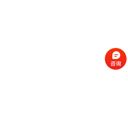
流
程
选
择
现
cc
如
霜
今
代
许
加
选
多
工
择
化
化
公
cc
妆
妆
司
霜
品
品
的
代
品
和
好
加
牌
代
化
处
工
本
加
妆
有
近
公
身
工
品
哪
些
司
不
cc
作
些
年
需
具
霜
为
来
要
备
公
女