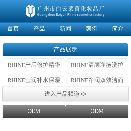
首页
产品
新闻
案例
简介
产品展示
RHINE产后修护精华
RHINE清颜净痘洗护
霜
套组
RHINE莹润补水保湿
RHINE净润双效洁面
面膜
乳
进入产品频道>>
OEM
ODM
OEM