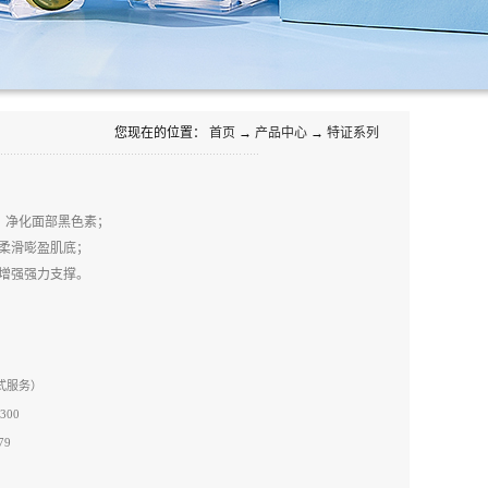
您现在的位置：
首页
→
产品中心
→
特证系列
，净化面部黑色素；
柔滑嘭盈肌底；
增强强力支撑。
站式服务）
300
79