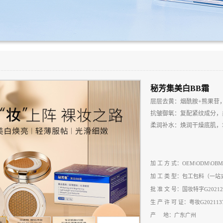
秘芳集美白BB霜
层层去黄：烟酰胺
+
熊果苷
抗皱御氧：复配紧纹成分，
柔润补水：焕润干燥底肌，
加 工 方 式：OEM\ODM\OBM
加 工 类 型：包工包料（一
批 准 文 号：国妆特字G20212
生 产 许 可 证：粤妆G202113
产 地：广东广州