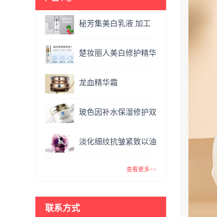
秘芳集美白乳液 加工
定制
楚妆丽人美白修护精华
液 加工定制
龙血精华霜
OEM&ODM
玻色因补水保湿修护双
效面霜提亮肤色抗氧化
淡化细纹抗皱紧致以油
VC精华霜
养肤玫瑰精油 复方精
查看更多>>
油
联系方式