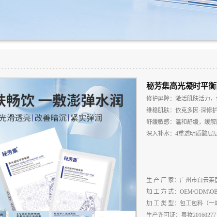
秘芳集高光凝时平衡
修护屏障：激活肌肤活力，
维稳肌肤：依克多因·深修护
舒缓敏感：温和舒缓，缓解
深入补水：4重透明质酸层
生 产 厂 家：广州市白云
加 工 方 式：OEM\ODM\O
加 工 类 型：包工包料（
生产许可证：粤妆20160277