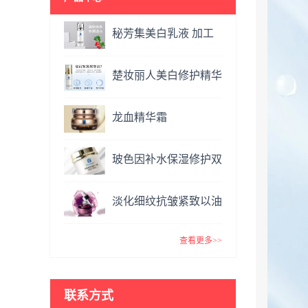
秘芳集美白乳液 加工
定制
楚妆丽人美白修护精华
液 加工定制
龙血精华霜
OEM&ODM
玻色因补水保湿修护双
效面霜提亮肤色抗氧化
淡化细纹抗皱紧致以油
VC精华霜
养肤玫瑰精油 复方精
查看更多>>
油
联系方式