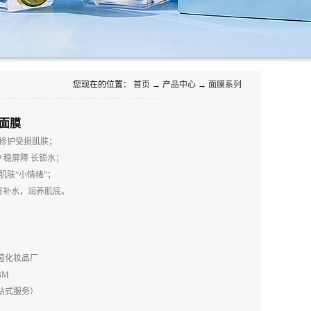
您现在的位置：
首页
→
产品中心
→
面膜系列
面膜
修护受损肌肤；
 稳屏障 长锁水；
肌肤“小情绪”；
层补水，润养肌底。
莱茵化妆品厂
BM
一站式服务）