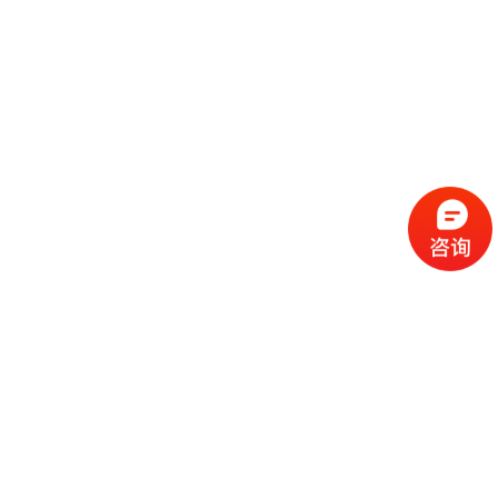
流
程
选
择
现
cc
如
霜
今
代
许
加
选
多
工
择
化
化
公
cc
妆
妆
司
霜
品
品
的
代
品
和
好
加
牌
代
化
处
工
本
加
妆
有
近
公
身
工
品
哪
些
司
不
cc
作
些
年
需
具
霜
为
来
要
备
公
女