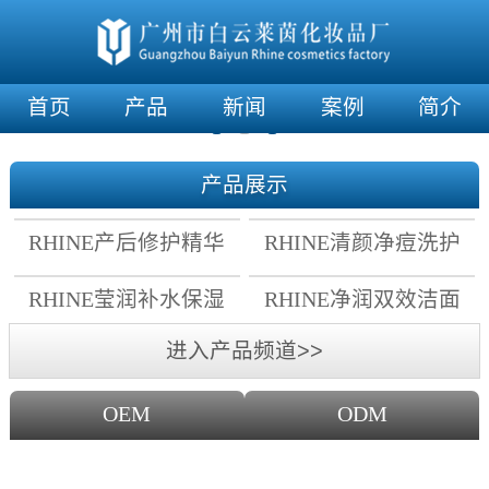
首页
产品
新闻
案例
简介
产品展示
RHINE产后修护精华
RHINE清颜净痘洗护
霜
套组
RHINE莹润补水保湿
RHINE净润双效洁面
面膜
乳
进入产品频道>>
OEM
ODM
OEM