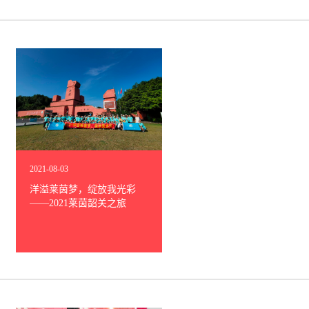
2021
-
08
-
03
洋溢莱茵梦，绽放我光彩
——2021莱茵韶关之旅