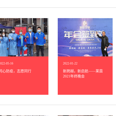
2022
-
05
-
16
2022
-
01
-
22
同心防疫，志愿同行
新跨越，新启航——莱茵
2021年终晚会