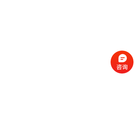
流
程
选
择
现
cc
如
霜
今
代
许
加
选
多
工
择
化
化
公
cc
妆
妆
司
霜
品
品
的
代
品
和
好
加
牌
代
化
处
工
本
加
妆
有
近
公
身
工
品
哪
些
司
不
cc
作
些
年
需
具
霜
为
来
要
备
公
女