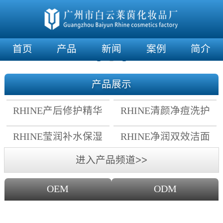
首页
产品
新闻
案例
简介
产品展示
RHINE产后修护精华
RHINE清颜净痘洗护
霜
套组
RHINE莹润补水保湿
RHINE净润双效洁面
面膜
乳
进入产品频道>>
OEM
ODM
OEM