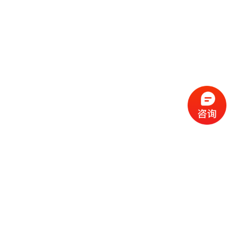
流
程
选
择
现
cc
如
霜
今
代
许
加
选
多
工
择
化
化
公
cc
妆
妆
司
霜
品
品
的
代
品
和
好
加
牌
代
化
处
工
本
加
妆
有
近
公
身
工
品
哪
些
司
不
cc
作
些
年
需
具
霜
为
来
要
备
公
女