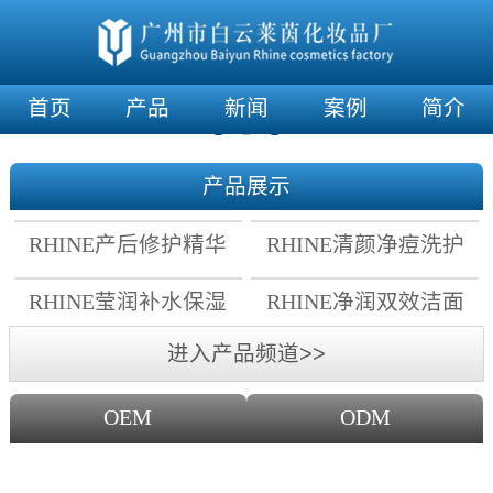
首页
产品
新闻
案例
简介
产品展示
RHINE产后修护精华
RHINE清颜净痘洗护
霜
套组
RHINE莹润补水保湿
RHINE净润双效洁面
面膜
乳
进入产品频道>>
OEM
ODM
OEM