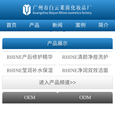
首页
产品
新闻
案例
简介
产品展示
RHINE产后修护精华
RHINE清颜净痘洗护
霜
套组
RHINE莹润补水保湿
RHINE净润双效洁面
面膜
乳
进入产品频道>>
OEM
ODM
OEM