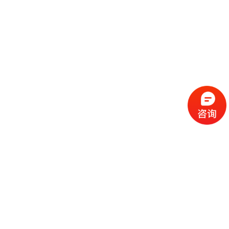
流
程
选
择
现
cc
如
霜
今
代
许
加
选
多
工
择
化
化
公
cc
妆
妆
司
霜
品
品
的
代
品
和
好
加
牌
代
化
处
工
本
加
妆
有
近
公
身
工
品
哪
些
司
不
cc
作
些
年
需
具
霜
为
来
要
备
公
女