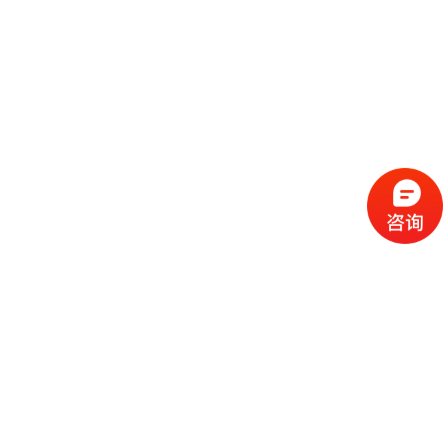
流
程
选
择
现
cc
如
霜
今
代
许
加
选
多
工
择
化
化
公
cc
妆
妆
司
霜
品
品
的
代
品
和
好
加
牌
代
化
处
工
本
加
妆
有
近
公
身
工
品
哪
些
司
不
cc
作
些
年
需
具
霜
为
来
要
备
公
女