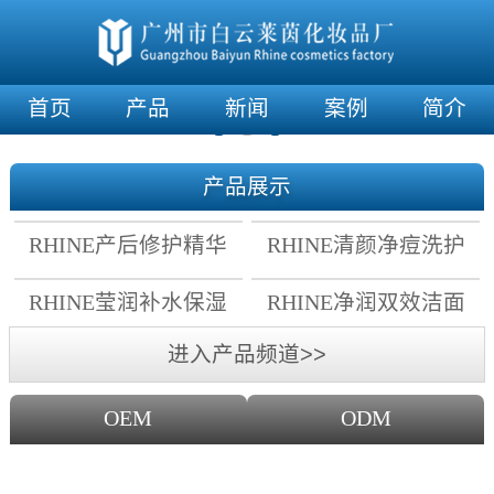
首页
产品
新闻
案例
简介
产品展示
RHINE产后修护精华
RHINE清颜净痘洗护
霜
套组
RHINE莹润补水保湿
RHINE净润双效洁面
面膜
乳
进入产品频道>>
OEM
ODM
OEM