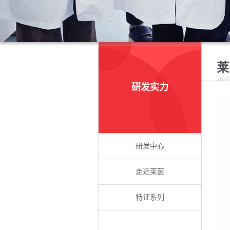
莱
2020
研发实力
研发中心
走近莱茵
特证系列