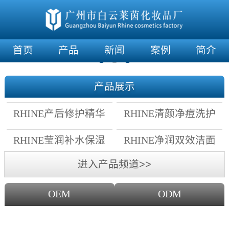
首页
产品
新闻
案例
简介
产品展示
RHINE产后修护精华
RHINE清颜净痘洗护
霜
套组
RHINE莹润补水保湿
RHINE净润双效洁面
面膜
乳
进入产品频道>>
OEM
ODM
OEM