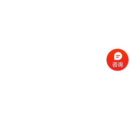
流
程
选
择
现
cc
如
霜
今
代
许
加
选
多
工
择
化
化
公
cc
妆
妆
司
霜
品
品
的
代
品
和
好
加
牌
代
化
处
工
本
加
妆
有
近
公
身
工
品
哪
些
司
不
cc
作
些
年
需
具
霜
为
来
要
备
公
女