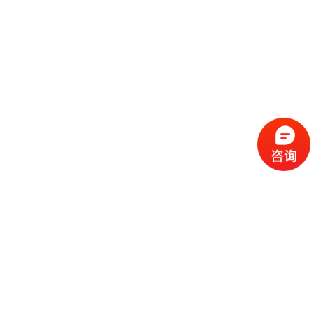
流
程
选
择
现
cc
如
霜
今
代
许
加
选
多
工
择
化
化
公
cc
妆
妆
司
霜
品
品
的
代
品
和
好
加
牌
代
化
处
工
本
加
妆
有
近
公
身
工
品
哪
些
司
不
cc
作
些
年
需
具
霜
为
来
要
备
公
女