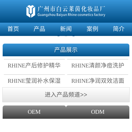
首页
产品
新闻
案例
简介
产品展示
RHINE产后修护精华
RHINE清颜净痘洗护
霜
套组
RHINE莹润补水保湿
RHINE净润双效洁面
面膜
乳
进入产品频道>>
OEM
ODM
OEM