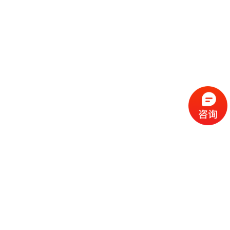
流
程
选
择
现
cc
如
霜
今
代
许
加
选
多
工
择
化
化
公
cc
妆
妆
司
霜
品
品
的
代
品
和
好
加
牌
代
化
处
工
本
加
妆
有
近
公
身
工
品
哪
些
司
不
cc
作
些
年
需
具
霜
为
来
要
备
公
女