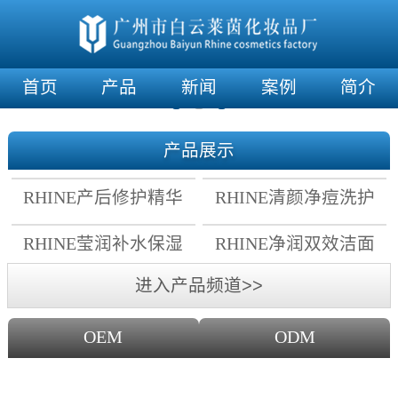
首页
产品
新闻
案例
简介
产品展示
RHINE产后修护精华
RHINE清颜净痘洗护
霜
套组
RHINE莹润补水保湿
RHINE净润双效洁面
面膜
乳
进入产品频道>>
OEM
ODM
OEM