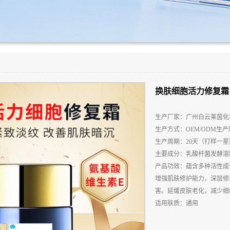
换肤细胞活力修复霜
生产厂家：广州白云莱茵化
生产方式：OEM/ODM生
生产周期：20天（打样一星
主要成分：乳酸杆菌发酵溶
产品功效：蕴含多种活性成
增强肌肤修护能力，深层修
害。延缓皮肤老化，减少细
适用肤质：通用