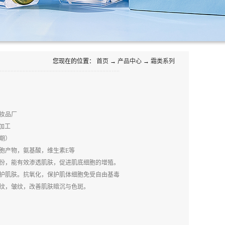
您现在的位置：
首页
→
产品中心
→
霜类系列
妆品厂
产加工
期）
胞产物，氨基酸，维生素E等
份，能有效渗透肌肤，促进肌底细胞的增殖。
护肌肤。抗氧化，保护肌体细胞免受自由基毒
纹，皱纹，改善肌肤暗沉与色斑。