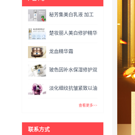
秘芳集美白乳液 加工
定制
楚妆丽人美白修护精华
液 加工定制
龙血精华霜
OEM&ODM
玻色因补水保湿修护双
效面霜提亮肤色抗氧化
淡化细纹抗皱紧致以油
VC精华霜
养肤玫瑰精油 复方精
查看更多>>
油
联系方式