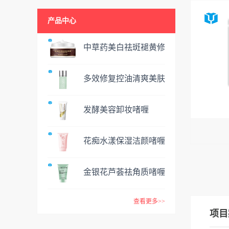
产品中心
中草药美白祛斑褪黄修
复霜
多效修复控油清爽美肤
嫩肤爽肤水
发酵美容卸妆啫喱
花痴水漾保湿洁颜啫喱
金银花芦荟祛角质啫喱
查看更多>>
项目