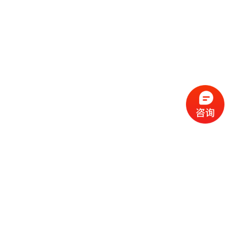
流
程
选
择
现
cc
如
霜
今
代
许
加
选
多
工
择
化
化
公
cc
妆
妆
司
霜
品
品
的
代
品
和
好
加
牌
代
化
处
工
本
加
妆
有
近
公
身
工
品
哪
些
司
不
cc
作
些
年
需
具
霜
为
来
要
备
公
女