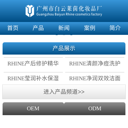
首页
产品
新闻
案例
简介
产品展示
RHINE产后修护精华
RHINE清颜净痘洗护
霜
套组
RHINE莹润补水保湿
RHINE净润双效洁面
面膜
乳
进入产品频道>>
OEM
ODM
OEM