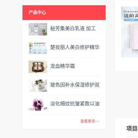
产品中心
秘芳集美白乳液 加工
定制
楚妆丽人美白修护精华
液 加工定制
龙血精华霜
OEM&ODM
玻色因补水保湿修护双
效面霜提亮肤色抗氧化
淡化细纹抗皱紧致以油
VC精华霜
养肤玫瑰精油 复方精
查看更多>>
油
项目