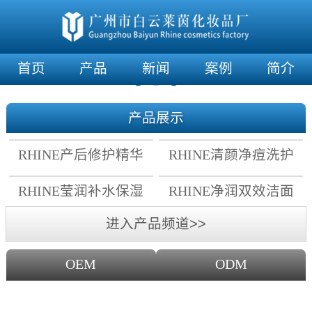
首页
产品
新闻
案例
简介
产品展示
RHINE产后修护精华
RHINE清颜净痘洗护
霜
套组
RHINE莹润补水保湿
RHINE净润双效洁面
面膜
乳
进入产品频道>>
OEM
ODM
OEM