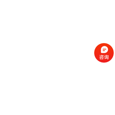
流
程
选
择
现
cc
如
霜
今
代
许
加
选
多
工
择
化
化
公
cc
妆
妆
司
霜
品
品
的
代
品
和
好
加
牌
代
化
处
工
本
加
妆
有
近
公
身
工
品
哪
些
司
不
cc
作
些
年
需
具
霜
为
来
要
备
公
女