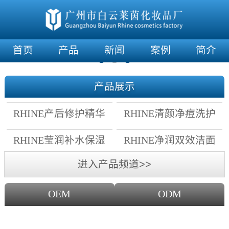
首页
产品
新闻
案例
简介
产品展示
RHINE产后修护精华
RHINE清颜净痘洗护
霜
套组
RHINE莹润补水保湿
RHINE净润双效洁面
面膜
乳
进入产品频道>>
OEM
ODM
OEM