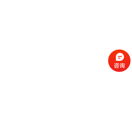
流
程
选
择
现
cc
如
霜
今
代
许
加
选
多
工
择
化
化
公
cc
妆
妆
司
霜
品
品
的
代
品
和
好
加
牌
代
化
处
工
本
加
妆
有
近
公
身
工
品
哪
些
司
不
cc
作
些
年
需
具
霜
为
来
要
备
公
女