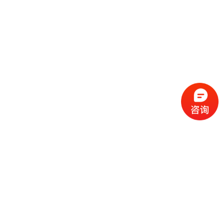
流
程
选
择
现
cc
如
霜
今
代
许
加
选
多
工
择
化
化
公
cc
妆
妆
司
霜
品
品
的
代
品
和
好
加
牌
代
化
处
工
本
加
妆
有
近
公
身
工
品
哪
些
司
不
cc
作
些
年
需
具
霜
为
来
要
备
公
女