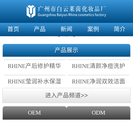
首页
产品
新闻
案例
简介
产品展示
RHINE产后修护精华
RHINE清颜净痘洗护
霜
套组
RHINE莹润补水保湿
RHINE净润双效洁面
面膜
乳
进入产品频道>>
OEM
ODM
OEM