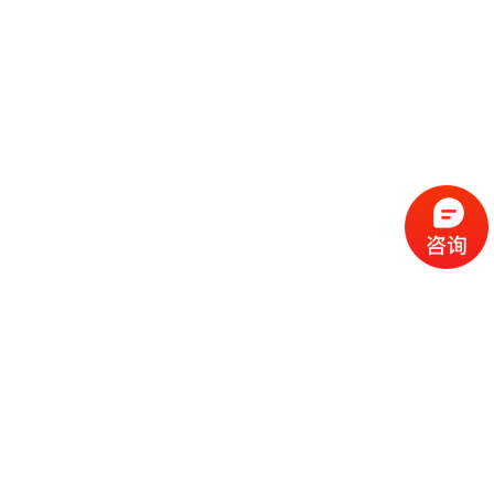
流
程
选
择
现
cc
如
霜
今
代
许
加
选
多
工
择
化
化
公
cc
妆
妆
司
霜
品
品
的
代
品
和
好
加
牌
代
化
处
工
本
加
妆
有
近
公
身
工
品
哪
些
司
不
cc
作
些
年
需
具
霜
为
来
要
备
公
女