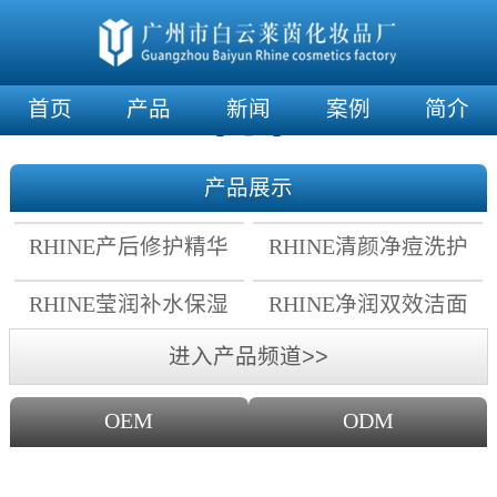
首页
产品
新闻
案例
简介
产品展示
RHINE产后修护精华
RHINE清颜净痘洗护
霜
套组
RHINE莹润补水保湿
RHINE净润双效洁面
面膜
乳
进入产品频道>>
OEM
ODM
OEM