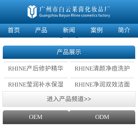
首页
产品
新闻
案例
简介
产品展示
RHINE产后修护精华
RHINE清颜净痘洗护
霜
套组
RHINE莹润补水保湿
RHINE净润双效洁面
面膜
乳
进入产品频道>>
OEM
ODM
OEM