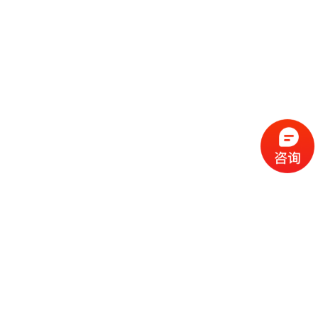
流
程
选
择
现
cc
如
霜
今
代
许
加
选
多
工
择
化
化
公
cc
妆
妆
司
霜
品
品
的
代
品
和
好
加
牌
代
化
处
工
本
加
妆
有
近
公
身
工
品
哪
些
司
不
cc
作
些
年
需
具
霜
为
来
要
备
公
女