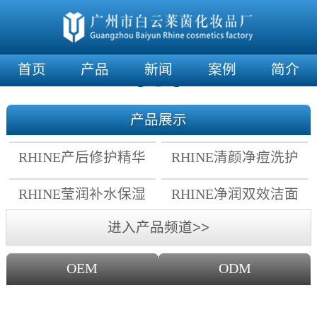
首页
产品
新闻
案例
简介
产品展示
RHINE产后修护精华
RHINE清颜净痘洗护
霜
套组
RHINE莹润补水保湿
RHINE净润双效洁面
面膜
乳
进入产品频道>>
OEM
ODM
OEM