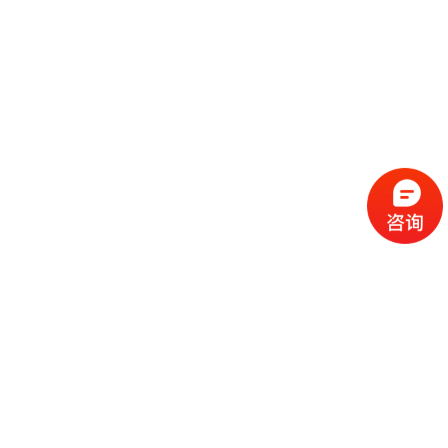
流
程
选
择
现
cc
如
霜
今
代
许
加
选
多
工
择
化
化
公
cc
妆
妆
司
霜
品
品
的
代
品
和
好
加
牌
代
化
处
工
本
加
妆
有
近
公
身
工
品
哪
些
司
不
cc
作
些
年
需
具
霜
为
来
要
备
公
女