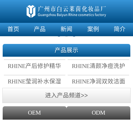
首页
产品
新闻
案例
简介
产品展示
RHINE产后修护精华
RHINE清颜净痘洗护
霜
套组
RHINE莹润补水保湿
RHINE净润双效洁面
面膜
乳
进入产品频道>>
OEM
ODM
OEM