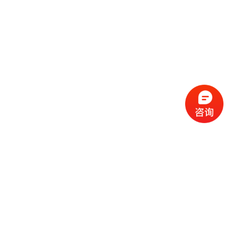
流
程
选
择
现
cc
如
霜
今
代
许
加
选
多
工
择
化
化
公
cc
妆
妆
司
霜
品
品
的
代
品
和
好
加
牌
代
化
处
工
本
加
妆
有
近
公
身
工
品
哪
些
司
不
cc
作
些
年
需
具
霜
为
来
要
备
公
女