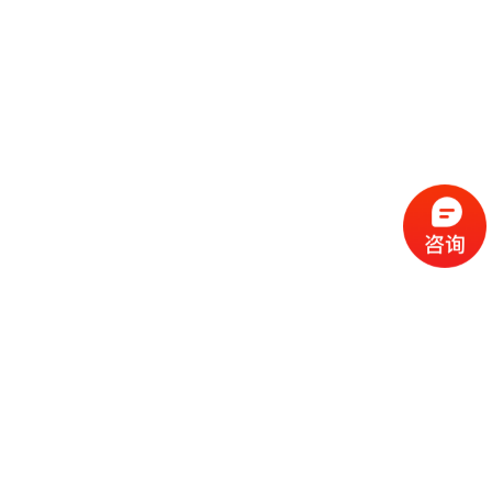
流
程
选
择
现
cc
如
霜
今
代
许
加
选
多
工
择
化
化
公
cc
妆
妆
司
霜
品
品
的
代
品
和
好
加
牌
代
化
处
工
本
加
妆
有
近
公
身
工
品
哪
些
司
不
cc
作
些
年
需
具
霜
为
来
要
备
公
女