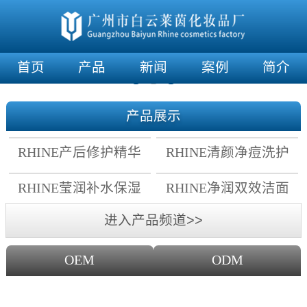
首页
产品
新闻
案例
简介
产品展示
RHINE产后修护精华
RHINE清颜净痘洗护
霜
套组
RHINE莹润补水保湿
RHINE净润双效洁面
面膜
乳
进入产品频道>>
OEM
ODM
OEM