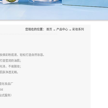
您现在的位置：
首页
→
产品中心
→
彩妆系列
妆焕彩粉底液，轻松打造自然妆容。
打造莹润奶油肌；
光泽，不易脱妆；
肌肤净透无暇。
茵化妆品厂
BM
站式服务）