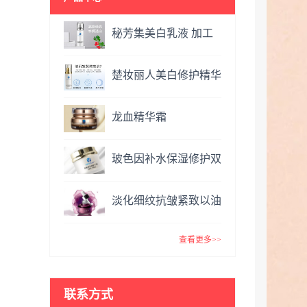
秘芳集美白乳液 加工
定制
楚妆丽人美白修护精华
液 加工定制
龙血精华霜
OEM&ODM
玻色因补水保湿修护双
效面霜提亮肤色抗氧化
淡化细纹抗皱紧致以油
VC精华霜
养肤玫瑰精油 复方精
查看更多>>
油
联系方式