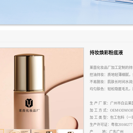
持妆焕彩粉底液
莱茵化妆品厂加工定制的持
控油持妆：质地轻薄细腻，
不易脱妆：肌肤长时间水润
均匀肤色：轻松隐匿毛孔，
生
产
厂
家：广州市白云莱
加
工
方
式：
OEM\ODM\O
加
工
类
型：包工包料（一
生
产
许
可
证：粤妆
20160277
产
地：广东广州