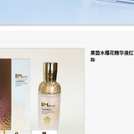
莱茵木槿花精华液红
肤