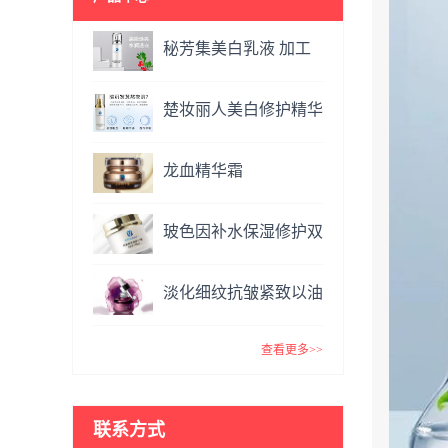
秘芳集美白乳液 加工
定制
楚妆丽人美白修护精华
液 加工定制
龙血精华霜
OEM&ODM
玻色因补水保湿修护双
效面霜提亮肤色抗氧化
淡化细纹抗皱紧致以油
VC精华霜
养肤玫瑰精油 复方精
查看更多>>
油
联系方式