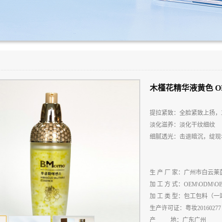
木槿花精华液黄色 O
提拉紧致：全脸紧致上扬，
淡化滋养：淡化干纹细纹
细腻透光：击退暗沉，绽现
生
产
厂
家：广州市白云莱
加
工
方
式：
OEM\ODM\O
加
工
类
型：包工包料（一
生
产
许
可
证：粤妆
20160277
产
地：广东广州