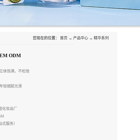
您现在的位置：
首页
→
产品中心
→
精华系列
EM ODM
立体饱满，不松弛
年轻细腻光滑
茵化妆品厂
BM
站式服务）