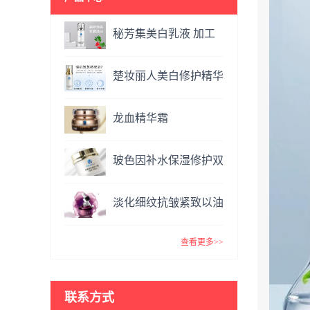
秘芳集美白乳液 加工
定制
楚妆丽人美白修护精华
液 加工定制
龙血精华霜
OEM&ODM
玻色因补水保湿修护双
效面霜提亮肤色抗氧化
淡化细纹抗皱紧致以油
VC精华霜
养肤玫瑰精油 复方精
查看更多>>
油
联系方式