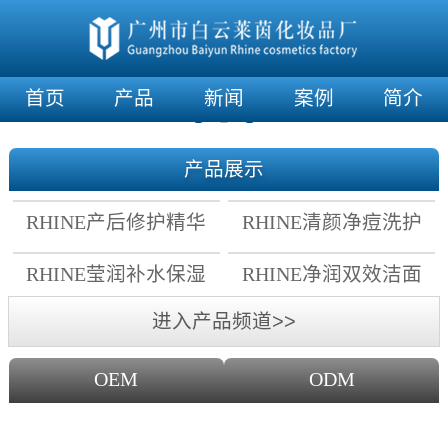
首页
产品
新闻
案例
简介
产品展示
RHINE产后修护精华
RHINE清颜净痘洗护
霜
套组
RHINE莹润补水保湿
RHINE净润双效洁面
面膜
乳
进入产品频道>>
OEM
ODM
OEM