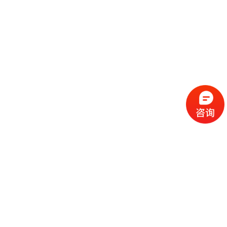
流
程
选
择
现
cc
如
霜
今
代
许
加
选
多
工
择
化
化
公
cc
妆
妆
司
霜
品
品
的
代
品
和
好
加
牌
代
化
处
工
本
加
妆
有
近
公
身
工
品
哪
些
司
不
cc
作
些
年
需
具
霜
为
来
要
备
公
女