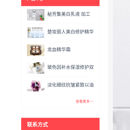
秘芳集美白乳液 加工
定制
楚妆丽人美白修护精华
液 加工定制
龙血精华霜
OEM&ODM
玻色因补水保湿修护双
效面霜提亮肤色抗氧化
淡化细纹抗皱紧致以油
VC精华霜
养肤玫瑰精油 复方精
查看更多>>
油
联系方式