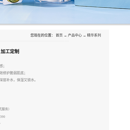
您现在的位置：
首页
→
产品中心
→
精华系列
 加工定制
感；
效修护脆弱肌底；
深层补水，保湿又锁水。
站式服务）
390
7