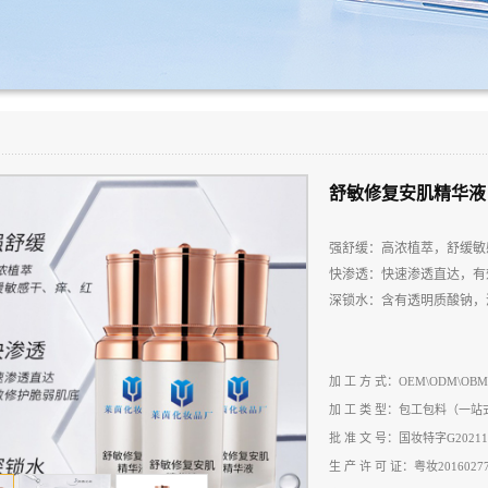
舒敏修复安肌精华液
强舒缓：高浓植萃，舒缓敏
快渗透：快速渗透直达，有
深锁水：含有透明质酸钠，
加 工 方 式：OEM\ODM\OBM
加 工 类 型：包工包料（一
批 准 文 号：国妆特字G20211
生 产 许 可 证：粤妆2016027