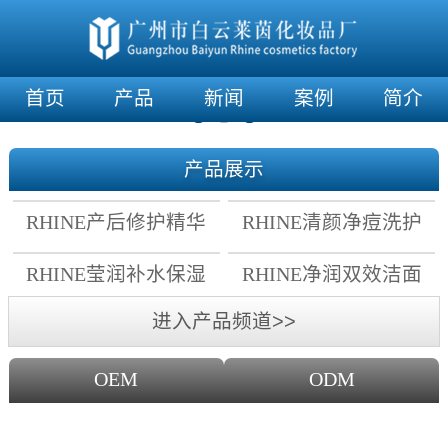
首页
产品
新闻
案例
简介
产品展示
RHINE产后修护精华
RHINE清颜净痘洗护
霜
套组
RHINE莹润补水保湿
RHINE净润双效洁面
面膜
乳
进入产品频道>>
OEM
ODM
OEM