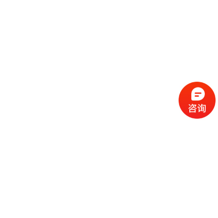
流
程
选
择
现
cc
如
霜
今
代
许
加
选
多
工
择
化
化
公
cc
妆
妆
司
霜
品
品
的
代
品
和
好
加
牌
代
化
处
工
本
加
妆
有
近
公
身
工
品
哪
些
司
不
cc
作
些
年
需
具
霜
为
来
要
备
公
女