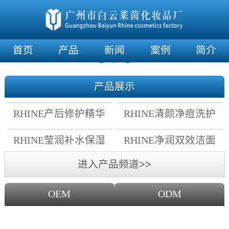
首页
产品
新闻
案例
简介
产品展示
RHINE产后修护精华
RHINE清颜净痘洗护
霜
套组
RHINE莹润补水保湿
RHINE净润双效洁面
面膜
乳
进入产品频道>>
OEM
ODM
OEM