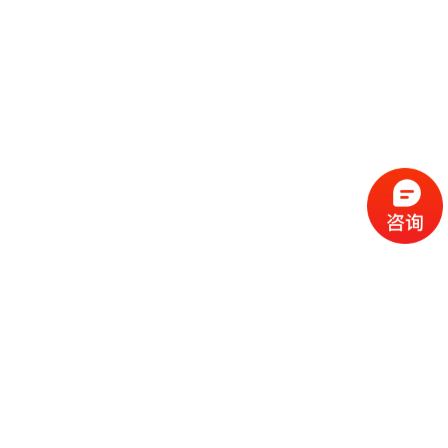
流
程
选
择
现
cc
如
霜
今
代
许
加
选
多
工
择
化
化
公
cc
妆
妆
司
霜
品
品
的
代
品
和
好
加
牌
代
化
处
工
本
加
妆
有
近
公
身
工
品
哪
些
司
不
cc
作
些
年
需
具
霜
为
来
要
备
公
女