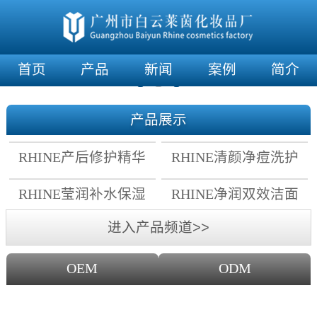
首页
产品
新闻
案例
简介
产品展示
RHINE产后修护精华
RHINE清颜净痘洗护
霜
套组
RHINE莹润补水保湿
RHINE净润双效洁面
面膜
乳
进入产品频道>>
OEM
ODM
OEM