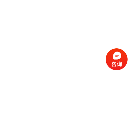
流
程
选
择
现
cc
如
霜
今
代
许
加
选
多
工
择
化
化
公
cc
妆
妆
司
霜
品
品
的
代
品
和
好
加
牌
代
化
处
工
本
加
妆
有
近
公
身
工
品
哪
些
司
不
cc
作
些
年
需
具
霜
为
来
要
备
公
女