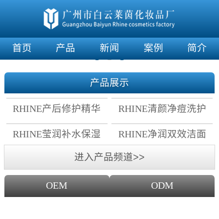
首页
产品
新闻
案例
简介
产品展示
RHINE产后修护精华
RHINE清颜净痘洗护
霜
套组
RHINE莹润补水保湿
RHINE净润双效洁面
面膜
乳
进入产品频道>>
OEM
ODM
OEM