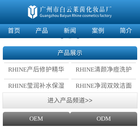
首页
产品
新闻
案例
简介
产品展示
RHINE产后修护精华
RHINE清颜净痘洗护
霜
套组
RHINE莹润补水保湿
RHINE净润双效洁面
面膜
乳
进入产品频道>>
OEM
ODM
OEM