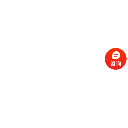
流
程
选
择
现
cc
如
霜
今
代
许
加
选
多
工
择
化
化
公
cc
妆
妆
司
霜
品
品
的
代
品
和
好
加
牌
代
化
处
工
本
加
妆
有
近
公
身
工
品
哪
些
司
不
cc
作
些
年
需
具
霜
为
来
要
备
公
女