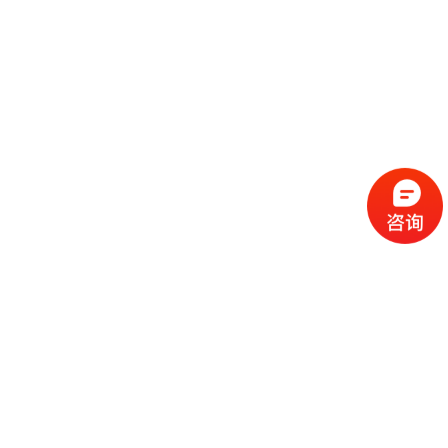
流
程
选
择
现
cc
如
霜
今
代
许
加
选
多
工
择
化
化
公
cc
妆
妆
司
霜
品
品
的
代
品
和
好
加
牌
代
化
处
工
本
加
妆
有
近
公
身
工
品
哪
些
司
不
cc
作
些
年
需
具
霜
为
来
要
备
公
女