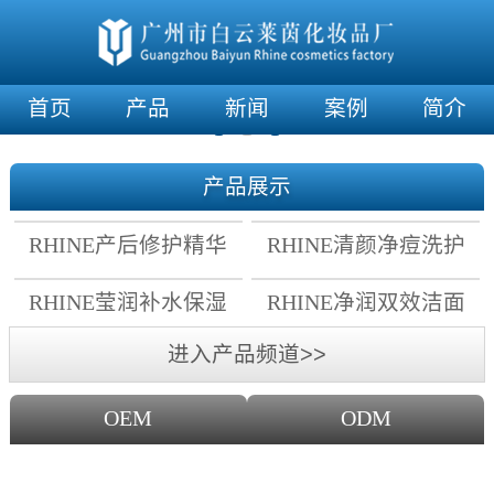
首页
产品
新闻
案例
简介
产品展示
RHINE产后修护精华
RHINE清颜净痘洗护
霜
套组
RHINE莹润补水保湿
RHINE净润双效洁面
面膜
乳
进入产品频道>>
OEM
ODM
OEM