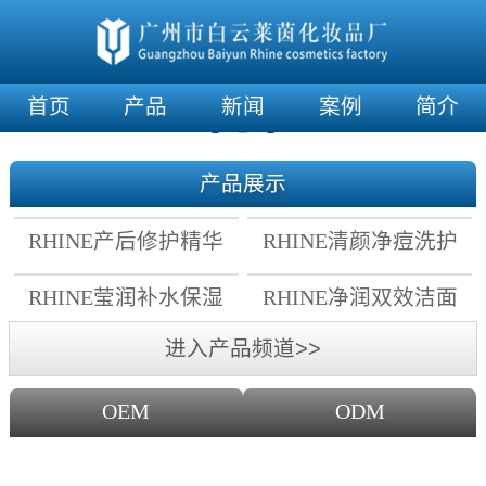
首页
产品
新闻
案例
简介
产品展示
RHINE产后修护精华
RHINE清颜净痘洗护
霜
套组
RHINE莹润补水保湿
RHINE净润双效洁面
面膜
乳
进入产品频道>>
OEM
ODM
OEM