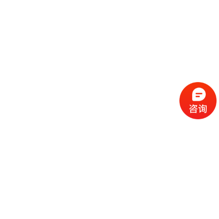
流
程
选
择
现
cc
如
霜
今
代
许
加
选
多
工
择
化
化
公
cc
妆
妆
司
霜
品
品
的
代
品
和
好
加
牌
代
化
处
工
本
加
妆
有
近
公
身
工
品
哪
些
司
不
cc
作
些
年
需
具
霜
为
来
要
备
公
女