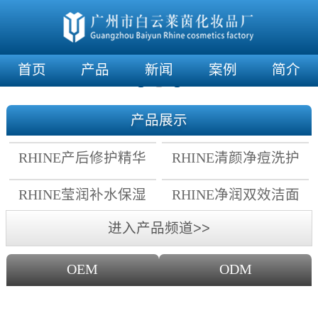
首页
产品
新闻
案例
简介
产品展示
RHINE产后修护精华
RHINE清颜净痘洗护
霜
套组
RHINE莹润补水保湿
RHINE净润双效洁面
面膜
乳
进入产品频道>>
OEM
ODM
OEM