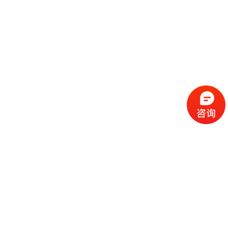
流
程
选
择
现
cc
如
霜
今
代
许
加
选
多
工
择
化
化
公
cc
妆
妆
司
霜
品
品
的
代
品
和
好
加
牌
代
化
处
工
本
加
妆
有
近
公
身
工
品
哪
些
司
不
cc
作
些
年
需
具
霜
为
来
要
备
公
女