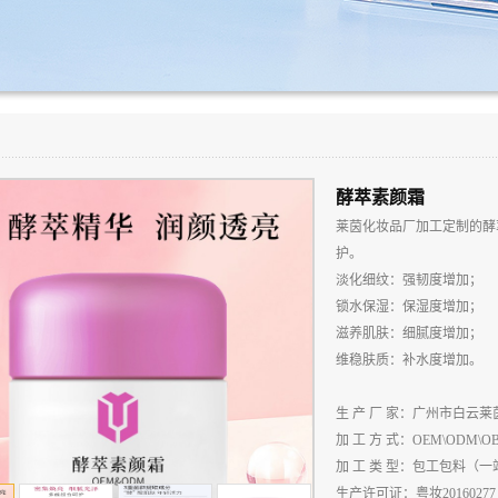
酵萃素颜霜
莱茵化妆品厂加工定制的酵
护。
淡化细纹：强韧度增加；
锁水保湿：保湿度增加；
滋养肌肤：细腻度增加；
维稳肤质：补水度增加。
生
产
厂
家：广州市白云莱
加
工
方
式：
OEM\ODM\O
加
工
类
型：包工包料（一
生
产
许
可
证：粤妆
20160277