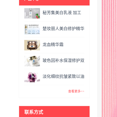
秘芳集美白乳液 加工
定制
楚妆丽人美白修护精华
液 加工定制
龙血精华霜
OEM&ODM
玻色因补水保湿修护双
效面霜提亮肤色抗氧化
淡化细纹抗皱紧致以油
VC精华霜
养肤玫瑰精油 复方精
查看更多>>
油
联系方式