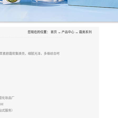
您现在的位置：
首页
→
产品中心
→
霜类系列
萃素颜霜密集焕亮，细腻光泽，多维综合呵
茵化妆品厂
BM
站式服务）