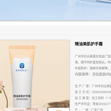
精油美肌护手霜
广州市白云莱茵化妆品厂加
滑，细节呵护直至指尖。内
外层防护：强韧手部屏障，
内层滋养：活化肌肤内
生
产
厂
家：广州市白云莱
加
工
方
式：
OEM\ODM\O
加
工
类
型：包工包料（一
生
产
许
可
证：粤妆
20160277
产
地：广东广州