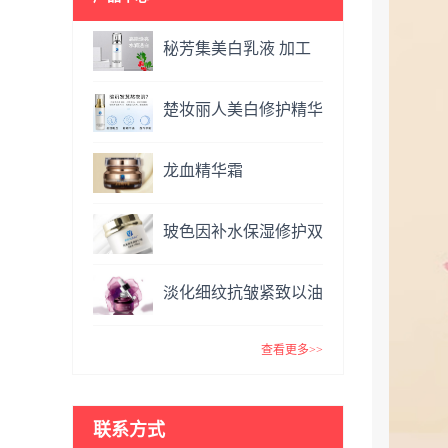
秘芳集美白乳液 加工
定制
楚妆丽人美白修护精华
液 加工定制
龙血精华霜
OEM&ODM
玻色因补水保湿修护双
效面霜提亮肤色抗氧化
淡化细纹抗皱紧致以油
VC精华霜
养肤玫瑰精油 复方精
查看更多>>
油
联系方式