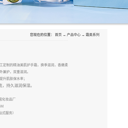
您现在的位置：
首页
→
产品中心
→
霜类系列
工定制的精油美肌护手霜，换季滋润，香嫩柔
外兼护，双重滋润。
提升肌肤保水率；
底，持久滋润保湿。
茵化妆品厂
BM
站式服务）