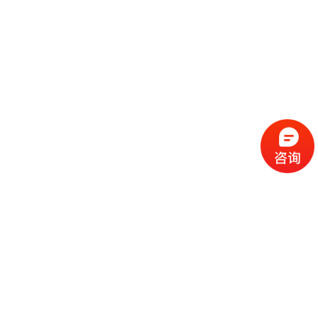
流
程
选
择
现
cc
如
霜
今
代
许
加
选
多
工
择
化
化
公
cc
妆
妆
司
霜
品
品
的
代
品
和
好
加
牌
代
化
处
工
本
加
妆
有
近
公
身
工
品
哪
些
司
不
cc
作
些
年
需
具
霜
为
来
要
备
公
女