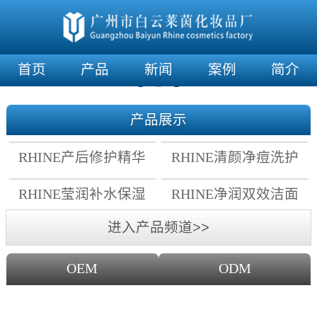
首页
产品
新闻
案例
简介
产品展示
RHINE产后修护精华
RHINE清颜净痘洗护
霜
套组
RHINE莹润补水保湿
RHINE净润双效洁面
面膜
乳
进入产品频道>>
OEM
ODM
OEM