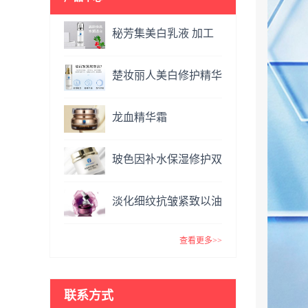
秘芳集美白乳液 加工
定制
楚妆丽人美白修护精华
液 加工定制
龙血精华霜
OEM&ODM
玻色因补水保湿修护双
效面霜提亮肤色抗氧化
淡化细纹抗皱紧致以油
VC精华霜
养肤玫瑰精油 复方精
查看更多>>
油
联系方式