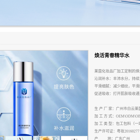
焕活青春精华水
莱茵化妆品厂加工定制的焕
沁润补水：丰沛水分，持续
平滑细腻：减少细纹，平滑
促进吸收：打开肌肤吸收通
生
产
厂
家：广州市白云莱
加
工
方
式：
OEM\ODM\O
加
工
类
型：包工包料（一
生
产
许
可
证：粤妆
20160277
产
地：广东广州