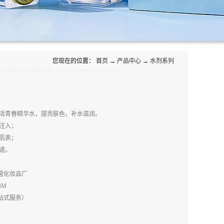
您现在的位置：
首页
→
产品中心
→
水剂系列
活青春精华水，提亮肤色，补水滋润。
注入；
肌表；
道。
茵化妆品厂
BM
站式服务）